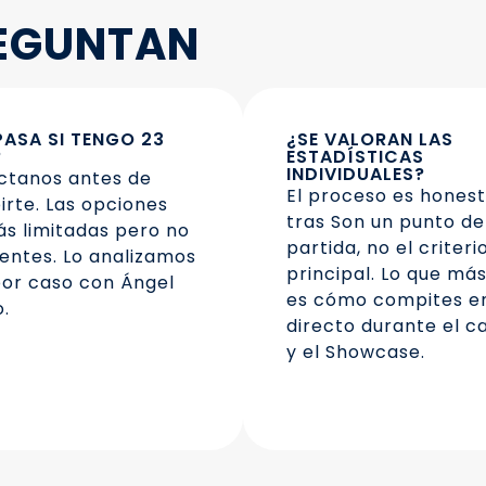
REGUNTAN
PASA SI TENGO 23
¿SE VALORAN LAS
?
ESTADÍSTICAS
INDIVIDUALES?
ctanos antes de
El proceso es honesto
birte. Las opciones
tras Son un punto de
s limitadas pero no
partida, no el criteri
tentes. Lo analizamos
principal. Lo que má
or caso con Ángel
es cómo compites e
.
directo durante el 
y el Showcase.