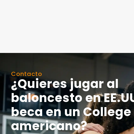
Contacto
¿Quieres jugar al
baloncesto en EE.U
beca en un College
americano?