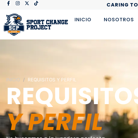
CARING T
INICIO
NOSOTROS
INICIO
/
REQUISITOS Y PERFIL
REQUISITO
Y PERFIL