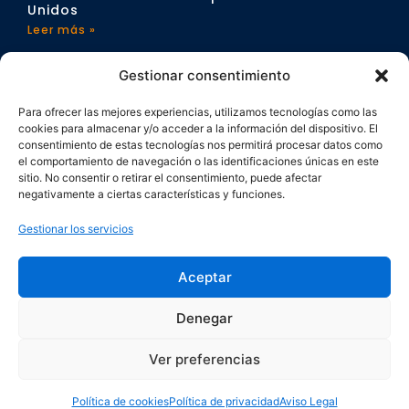
Unidos
Leer más »
CONTACTO
Gestionar consentimiento
info@sportchangeproject.com
Para ofrecer las mejores experiencias, utilizamos tecnologías como las
cookies para almacenar y/o acceder a la información del dispositivo. El
consentimiento de estas tecnologías nos permitirá procesar datos como
el comportamiento de navegación o las identificaciones únicas en este
sitio. No consentir o retirar el consentimiento, puede afectar
negativamente a ciertas características y funciones.
Gestionar los servicios
Aviso Legal
Política de privacidad
Aceptar
Política de cookies
Política de reembolsos
Denegar
Ver preferencias
Sport Change Project © 2025 Todos los
derechos reservados
Política de cookies
Política de privacidad
Aviso Legal