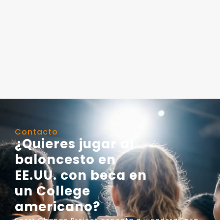
Contacto
¿Quieres jugar al
baloncesto en
EE.UU. con beca en
un College
americano?